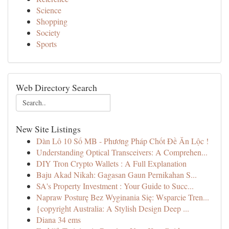
Science
Shopping
Society
Sports
Web Directory Search
New Site Listings
Dàn Lô 10 Số MB - Phương Pháp Chốt Đề Ăn Lộc !
Understanding Optical Transceivers: A Comprehen...
DIY Tron Crypto Wallets : A Full Explanation
Baju Akad Nikah: Gagasan Gaun Pernikahan S...
SA's Property Investment : Your Guide to Succ...
Napraw Posturę Bez Wyginania Się: Wsparcie Tren...
{copyright Australia: A Stylish Design Deep ...
Diana 34 ems