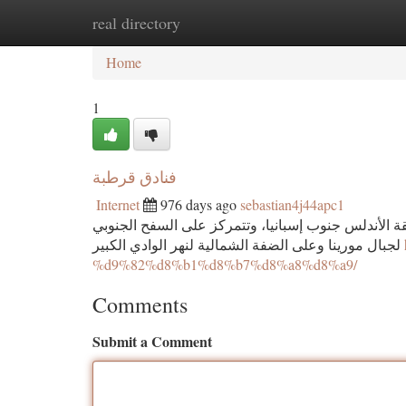
real directory
Home
New Site Listings
Add Site
Ca
Home
1
فنادق قرطبة
Internet
976 days ago
sebastian4j44apc1
ة الأندلس جنوب إسبانيا، وتتمركز على السفح الجنوبي
لجبال مورينا وعلى الضفة الشمالية لنهر الوادي الكبير
%d9%82%d8%b1%d8%b7%d8%a8%d8%a9/
Comments
Submit a Comment