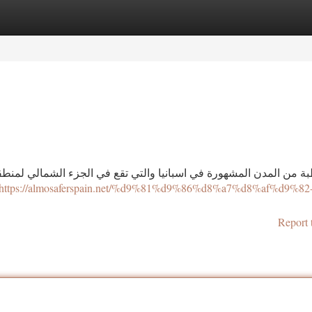
tegories
Register
Login
ة من المدن المشهورة في اسبانيا والتي تقع في الجزء الشمالي لمنطق
https://almosaferspain.net/%d9%81%d9%86%d8%a7%d8%af%d9%82
Report 