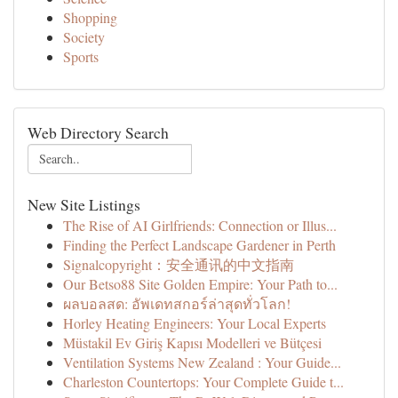
Shopping
Society
Sports
Web Directory Search
New Site Listings
The Rise of AI Girlfriends: Connection or Illus...
Finding the Perfect Landscape Gardener in Perth
Signalcopyright：安全通讯的中文指南
Our Betso88 Site Golden Empire: Your Path to...
ผลบอลสด: อัพเดทสกอร์ล่าสุดทั่วโลก!
Horley Heating Engineers: Your Local Experts
Müstakil Ev Giriş Kapısı Modelleri ve Bütçesi
Ventilation Systems New Zealand : Your Guide...
Charleston Countertops: Your Complete Guide t...