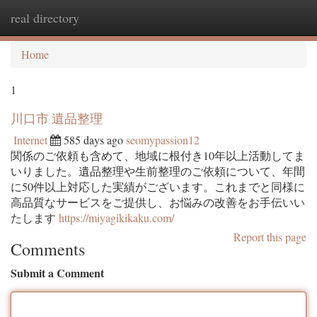
real directory
Togg
navi
Home
1
川口市 遺品整理
Internet
585 days ago
seomypassion12
関係のご依頼も含めて、地域に根付き10年以上活動してま
いりました。遺品整理や生前整理のご依頼について、年間
に50件以上対応した実績がございます。これまでと同様に
高品質なサービスをご提供し、お悩みの改善をお手伝いい
たします
https://miyagikikaku.com/
Report this page
Comments
Submit a Comment