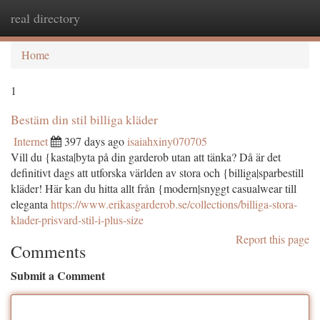
real directory
Togg
navi
Home
1
Bestäm din stil billiga kläder
Internet
397 days ago
isaiahxiny070705
Vill du {kasta|byta på din garderob utan att tänka? Då är det
definitivt dags att utforska världen av stora och {billiga|sparbestill
kläder! Här kan du hitta allt från {modern|snyggt casualwear till
eleganta
https://www.erikasgarderob.se/collections/billiga-stora-
klader-prisvard-stil-i-plus-size
Report this page
Comments
Submit a Comment