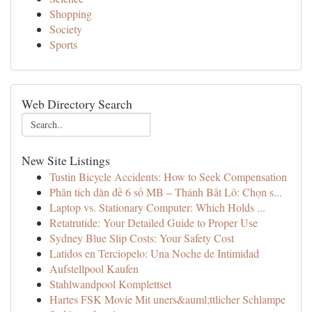
Shopping
Society
Sports
Web Directory Search
New Site Listings
Tustin Bicycle Accidents: How to Seek Compensation
Phân tích dàn đề 6 số MB – Thánh Bắt Lô: Chọn s...
Laptop vs. Stationary Computer: Which Holds ...
Retatrutide: Your Detailed Guide to Proper Use
Sydney Blue Slip Costs: Your Safety Cost
Latidos en Terciopelo: Una Noche de Intimidad
Aufstellpool Kaufen
Stahlwandpool Komplettset
Hartes FSK Movie Mit uners&auml;ttlicher Schlampe