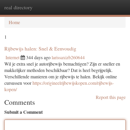
real directory
Togg
navi
Home
1
Rijbewijs halen: Snel & Eenvoudig
Internet
344 days ago
larissaxizb260644
Wil je extra snel je autorijbewijs bemachtigen? Zijn er sneller en
makkelijker methoden beschikbaar? Dat is heel begrijpelijk.
Verschillende manieren om je rijbewijs te halen. Bekijk online
cursussen voor
https://origineelrijbewijskopen.com/rijbewijs-
kopen/
Report this page
Comments
Submit a Comment