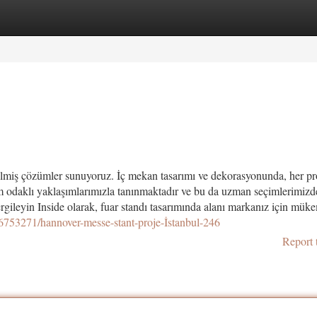
tegories
Register
Login
irilmiş çözümler sunuyoruz. İç mekan tasarımı ve dekorasyonunda, her pr
im odaklı yaklaşımlarımızla tanınmaktadır ve bu da uzman seçimlerimizd
ergileyin Inside olarak, fuar standı tasarımında alanı markanız için mük
6753271/hannover-messe-stant-proje-İstanbul-246
Report 