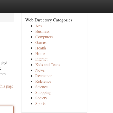
Web Directory Categories
Arts
Business
Computers
Games
Health
Home
Internet
ojeyi
Kids and Teens
e
News
emm...
Recreation
Reference
this page
Science
Shopping
Society
Sports