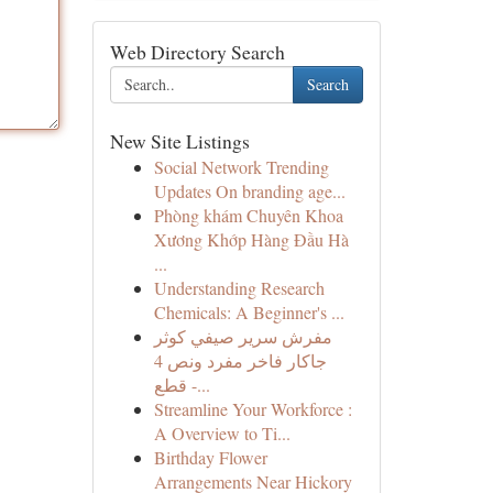
Web Directory Search
Search
New Site Listings
Social Network Trending
Updates On branding age...
Phòng khám Chuyên Khoa
Xương Khớp Hàng Đầu Hà
...
Understanding Research
Chemicals: A Beginner's ...
مفرش سرير صيفي كوثر
جاكار فاخر مفرد ونص 4
قطع -...
Streamline Your Workforce :
A Overview to Ti...
Birthday Flower
Arrangements Near Hickory