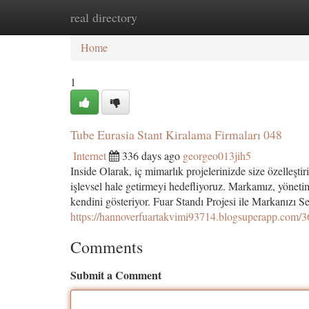
real directory
Home
New Site Listings
Add Site
Ca
Home
1
Tube Eurasia Stant Kiralama Firmaları 048
Internet
336 days ago
georgeo013jih5
Inside Olarak, iç mimarlık projelerinizde size özelleşt
işlevsel hale getirmeyi hedefliyoruz. Markamız, yönet
kendini gösteriyor. Fuar Standı Projesi ile Markanızı S
https://hannoverfuartakvimi93714.blogsuperapp.com/3
Comments
Submit a Comment