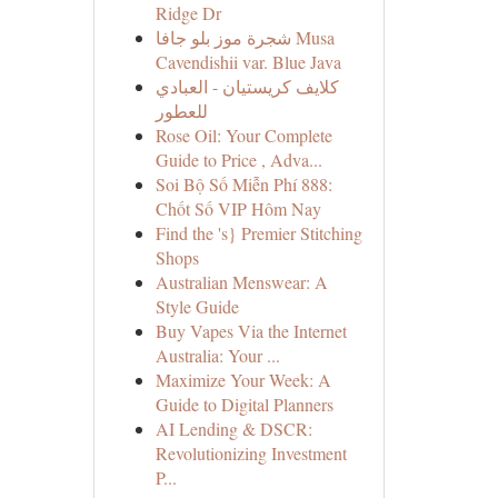
Ridge Dr
شجرة موز بلو جافا Musa
Cavendishii var. Blue Java
كلايف كريستيان - العبادي
للعطور
Rose Oil: Your Complete
Guide to Price , Adva...
Soi Bộ Số Miễn Phí 888:
Chốt Số VIP Hôm Nay
Find the 's} Premier Stitching
Shops
Australian Menswear: A
Style Guide
Buy Vapes Via the Internet
Australia: Your ...
Maximize Your Week: A
Guide to Digital Planners
AI Lending & DSCR:
Revolutionizing Investment
P...