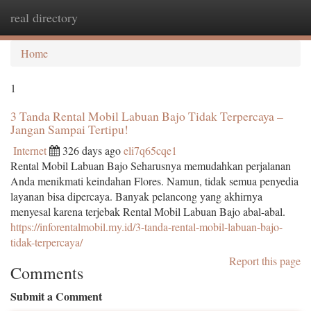
real directory
Togg
navi
Home
1
3 Tanda Rental Mobil Labuan Bajo Tidak Terpercaya –
Jangan Sampai Tertipu!
Internet
326 days ago
eli7q65cqe1
Rental Mobil Labuan Bajo Seharusnya memudahkan perjalanan
Anda menikmati keindahan Flores. Namun, tidak semua penyedia
layanan bisa dipercaya. Banyak pelancong yang akhirnya
menyesal karena terjebak Rental Mobil Labuan Bajo abal-abal.
https://inforentalmobil.my.id/3-tanda-rental-mobil-labuan-bajo-
tidak-terpercaya/
Report this page
Comments
Submit a Comment