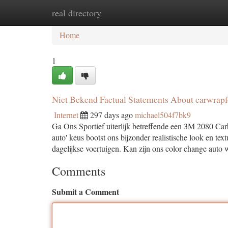
real directory
Home
New Site Listings
Add Site
Ca
Home
1
Niet Bekend Factual Statements About carwrapfo
Internet
297 days ago
michael504f7bk9
Ga Ons Sportief uiterlijk betreffende een 3M 2080 Carb
auto' keus bootst ons bijzonder realistische look en t
dagelijkse voertuigen. Kan zijn ons color change auto 
Comments
Submit a Comment