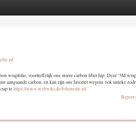
tegories
Register
Login
lie.nl
on wrapfolie, voortreffelijk ons stoere carbon fiber hip. Deze '3M wrap
extuur aangaande carbon, en kan zijn ons favoriet wegens ook unieke zodr
wrap te
https://www.webwiki.de/foliemolie.nl/
Report 