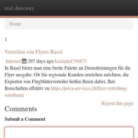
real directory
Togg
navi
Home
1
Verteilen von Flyers Basel
Internet
297 days ago
keziazkrt798871
In Basel bietet man eine breite Palette an Dienstleistungen für die
Flyer ausgabe. Ob Sie regionale Kunden erreichen möchten, die
Experten von Flugblätterverteiler helfen Ihnen dabei, Ihre
Botschaften effektiv zu
https://juwa-services.ch/flyer-verteilung-
solothurn/
Report this page
Comments
Submit a Comment