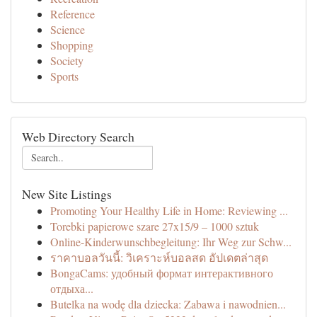
Reference
Science
Shopping
Society
Sports
Web Directory Search
New Site Listings
Promoting Your Healthy Life in Home: Reviewing ...
Torebki papierowe szare 27x15/9 – 1000 sztuk
Online-Kinderwunschbegleitung: Ihr Weg zur Schw...
ราคาบอลวันนี้: วิเคราะห์บอลสด อัปเดตล่าสุด
BongaCams: удобный формат интерактивного
отдыха...
Butelka na wodę dla dziecka: Zabawa i nawodnien...