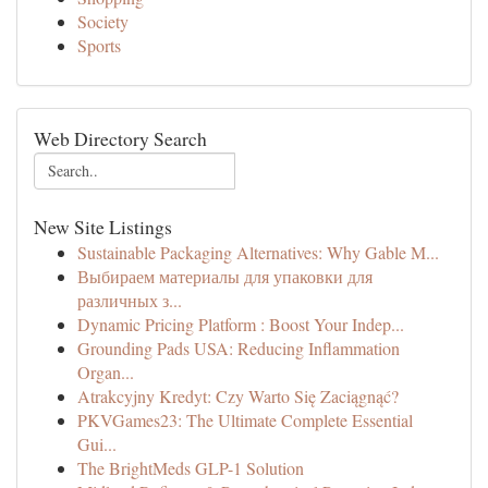
Society
Sports
Web Directory Search
New Site Listings
Sustainable Packaging Alternatives: Why Gable M...
Выбираем материалы для упаковки для
различных з...
Dynamic Pricing Platform : Boost Your Indep...
Grounding Pads USA: Reducing Inflammation
Organ...
Atrakcyjny Kredyt: Czy Warto Się Zaciągnąć?
PKVGames23: The Ultimate Complete Essential
Gui...
The BrightMeds GLP-1 Solution