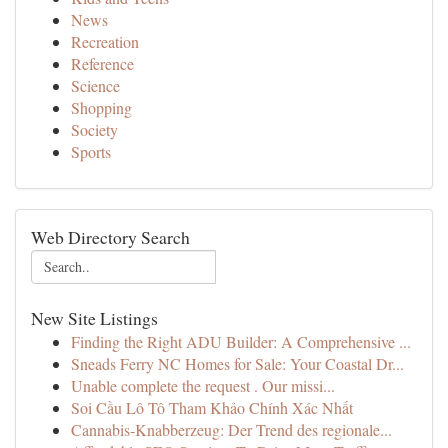
News
Recreation
Reference
Science
Shopping
Society
Sports
Web Directory Search
New Site Listings
Finding the Right ADU Builder: A Comprehensive ...
Sneads Ferry NC Homes for Sale: Your Coastal Dr...
Unable complete the request . Our missi...
Soi Cầu Lô Tô Tham Khảo Chính Xác Nhất
Cannabis-Knabberzeug: Der Trend des regionale...