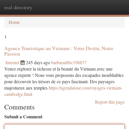
real directory
Togg
navi
Home
1
Agence Touristique au Vietnam : Votre Destin, Notre
Passion
Internet
245 days ago
barbararhbc198837
Venez explorer la richesse et la beauté du Vietnam avec une
agence experte ! Nous vous proposons des escapades inoubliables
pour découvrir les trésors de ce pays fascinant. Des paysages
majestueux aux temples
https://agendatour.com/voyages-vietnam-
cambodge.html
Report this page
Comments
Submit a Comment