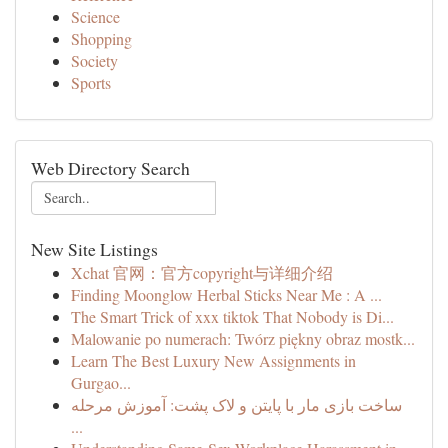
Science
Shopping
Society
Sports
Web Directory Search
New Site Listings
Xchat 官网：官方copyright与详细介绍
Finding Moonglow Herbal Sticks Near Me : A ...
The Smart Trick of xxx tiktok That Nobody is Di...
Malowanie po numerach: Twórz piękny obraz mostk...
Learn The Best Luxury New Assignments in
Gurgao...
ساخت بازی مار با پایتن و لاک پشت: آموزش مرحله
...