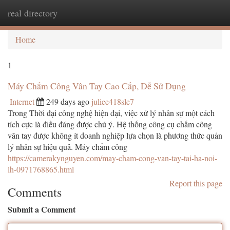
real directory
Togg
navi
Home
1
Máy Chấm Công Vân Tay Cao Cấp, Dễ Sử Dụng
Internet
249 days ago
juliee418sle7
Trong Thời đại công nghệ hiện đại, việc xử lý nhân sự một cách
tích cực là điều đáng được chú ý. Hệ thống công cụ chấm công
vân tay được không ít doanh nghiệp lựa chọn là phương thức quản
lý nhân sự hiệu quả. Máy chấm công
https://camerakynguyen.com/may-cham-cong-van-tay-tai-ha-noi-
lh-0971768865.html
Report this page
Comments
Submit a Comment