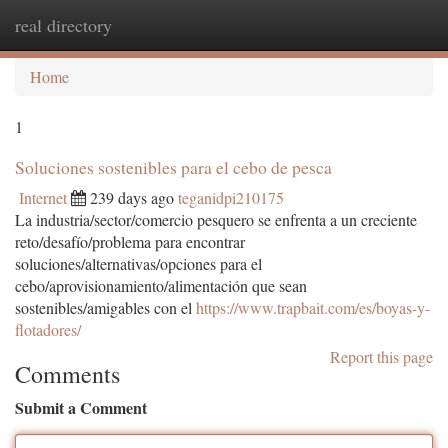
real directory
Togg
navi
Home
1
Soluciones sostenibles para el cebo de pesca
Internet
239 days ago
teganidpi210175
La industria/sector/comercio pesquero se enfrenta a un creciente
reto/desafío/problema para encontrar
soluciones/alternativas/opciones para el
cebo/aprovisionamiento/alimentación que sean
sostenibles/amigables con el
https://www.trapbait.com/es/boyas-y-
flotadores/
Report this page
Comments
Submit a Comment