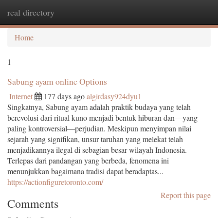
real directory
Togg
navi
Home
1
Sabung ayam online Options
Internet
177 days ago
algirdasy924dyu1
Singkatnya, Sabung ayam adalah praktik budaya yang telah
berevolusi dari ritual kuno menjadi bentuk hiburan dan—yang
paling kontroversial—perjudian. Meskipun menyimpan nilai
sejarah yang signifikan, unsur taruhan yang melekat telah
menjadikannya ilegal di sebagian besar wilayah Indonesia.
Terlepas dari pandangan yang berbeda, fenomena ini
menunjukkan bagaimana tradisi dapat beradaptas...
https://actionfiguretoronto.com/
Report this page
Comments