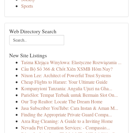
Sports
Web Directory Search
New Site Listings
Taśma Klejąca Winylowa: Elastyczne Rozwiązania ...
Cầu Bộ Số 366 & Chốt Xiên XSMB Hôm Nay?
Nixon Lee: Architect of Powerful Trust Systems
Cheap Flights to Harare: Your Ultimate Guide
Kompanyioni Tanzania: Angalia Ujuzi na Gha...
ParisSlot: Tempat Terbaik untuk Bermain Slot On...
Our Top Realtor: Locate The Dream Home
Jasa Subscriber YouTube: Cara Instan & Aman M...
Finding the Appropriate Private Guard Compa...
Area Rug Cleaning: A Guide to a Inviting Home
Nevada Pet Cremation Services: - Compassio...