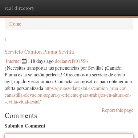
real directory
Togg
navi
Home
1
Servicio Camion Pluma Sevilla
Internet
118 days ago
declanvefa015561
¿Necesitas transportar tus pertenencias por Sevilla? ¡Camión
Pluma es la solución perfecta! Ofrecemos un servicio de envío
ágil, rápido y económico. Contacta con nosotros para obtener una
oferta personalizada
https://gruasvidaltestal.es/camion-grua-con-
canastilla-elevacion-segura-y-eficiente-para-trabajos-en-altura-en-
sevilla-vidal-testal/
Report this page
Comments
Submit a Comment