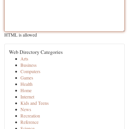
HTML is allowed
Web Directory Categories
Arts
Business
Computers
Games
Health
Home
Internet
Kids and Teens
News
Recreation
Reference
Science