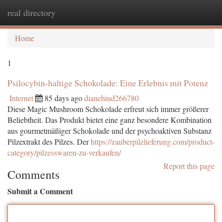
real directory
Togg
navi
Home
1
Psilocybin-haltige Schokolade: Eine Erlebnis mit Potenz
Internet
85 days ago
dianehiud266780
Diese Magic Mushroom Schokolade erfreut sich immer größerer
Beliebtheit. Das Produkt bietet eine ganz besondere Kombination
aus gourmetmäßiger Schokolade und der psychoaktiven Substanz
Pilzextrakt des Pilzes. Der
https://zauberpilzlieferung.com/product-
category/pilzesswaren-zu-verkaufen/
Report this page
Comments
Submit a Comment