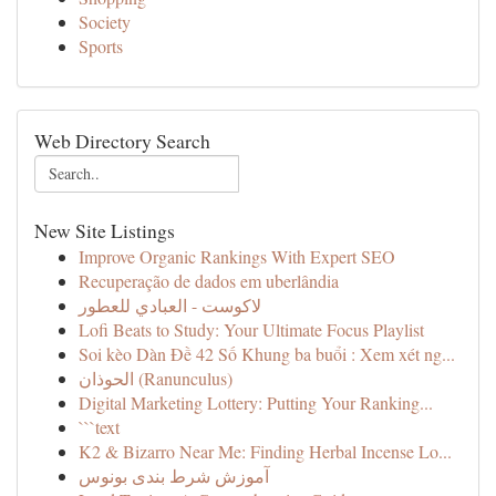
Society
Sports
Web Directory Search
New Site Listings
Improve Organic Rankings With Expert SEO
Recuperação de dados em uberlândia
لاكوست - العبادي للعطور
Lofi Beats to Study: Your Ultimate Focus Playlist
Soi kèo Dàn Đề 42 Số Khung ba buổi : Xem xét ng...
الحوذان (Ranunculus)
Digital Marketing Lottery: Putting Your Ranking...
```text
K2 & Bizarro Near Me: Finding Herbal Incense Lo...
آموزش شرط بندی بونوس