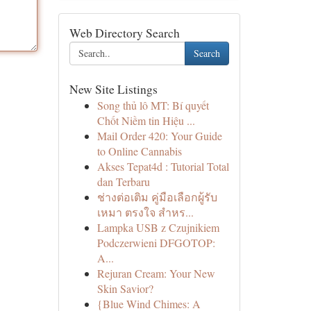
Web Directory Search
Search
New Site Listings
Song thủ lô MT: Bí quyết
Chốt Niềm tin Hiệu ...
Mail Order 420: Your Guide
to Online Cannabis
Akses Tepat4d : Tutorial Total
dan Terbaru
ช่างต่อเติม คู่มือเลือกผู้รับ
เหมา ตรงใจ สำหร...
Lampka USB z Czujnikiem
Podczerwieni DFGOTOP:
A...
Rejuran Cream: Your New
Skin Savior?
{Blue Wind Chimes: A