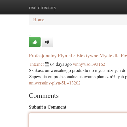
real directory
Home
New Site Listings
Add Site
Ca
Home
1
Profesjonalny Płyn 5L: Efektywne Mycie dla 
Internet
64 days ago
vinnywsol393162
Szukasz uniwersalnego produktu do mycia różnych do
Zapewnia on profesjonalne usuwanie plam z różnych p
uniwersalny-plyn-5L-/13202
Comments
Submit a Comment