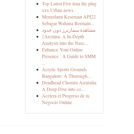
Top Latest Five lena the plug
xxx Urban news
Menyelami Keseruan API22
Sebagai Wahana Bermain...
مشاهدة سمارترز دون حدود
{Arcmira: A In-Depth
Analysis into the Nasc...
Enhance Your Online
Presence : A Guide to SMM
...
Acrylic Sports Grounds
Bangalore: A Thorough...
Deadhead Chemist Australia:
A Deep Dive into co...
Acelera el Progreso de tu
Negocio Online