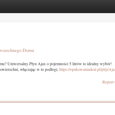
tegories
Register
Login
Powszechnego Domu
mu? Uniwersalny Płyn Ajax o pojemności 5 litrów to idealny wybór!
owierzchni, włączając w to podłogi,
https://opakowaniadeal.pl/pl/p/Aja
Report 