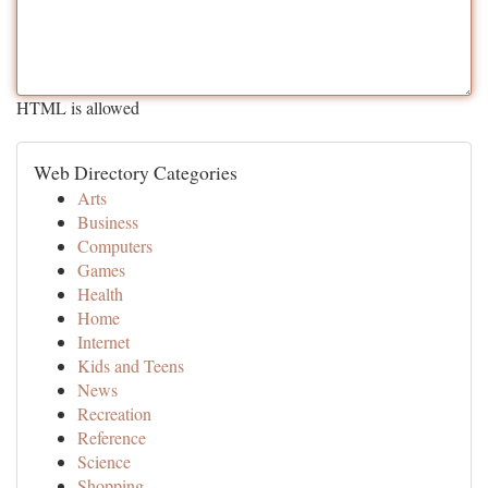
HTML is allowed
Web Directory Categories
Arts
Business
Computers
Games
Health
Home
Internet
Kids and Teens
News
Recreation
Reference
Science
Shopping