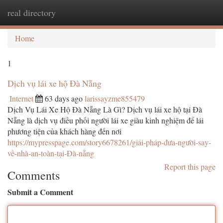
real directory
Togg
navi
Home
1
Dịch vụ lái xe hộ Đà Nẵng
Internet
63 days ago
larissayzme855479
Dịch Vụ Lái Xe Hộ Đà Nẵng Là Gì? Dịch vụ lái xe hộ tại Đà
Nẵng là dịch vụ điều phối người lái xe giàu kinh nghiệm để lái
phương tiện của khách hàng đến nơi
https://mypresspage.com/story6678261/giải-pháp-đưa-người-say-
về-nhà-an-toàn-tại-Đà-nẵng
Report this page
Comments
Submit a Comment