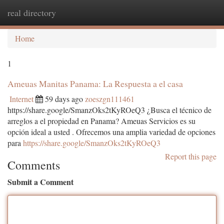
real directory
Togg
navi
Home
1
Ameuas Manitas Panama: La Respuesta a el casa
Internet
59 days ago
zoeszgn111461
https://share.google/SmanzOks2tKyROeQ3 ¿Busca el técnico de
arreglos a el propiedad en Panama? Ameuas Servicios es su
opción ideal a usted . Ofrecemos una amplia variedad de opciones
para
https://share.google/SmanzOks2tKyROeQ3
Report this page
Comments
Submit a Comment