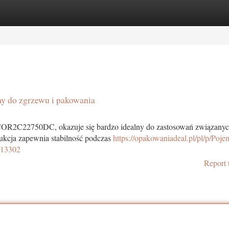
tegories
Register
Login
 do zgrzewu i pakowania
OR2C22750DC, okazuje się bardzo idealny do zastosowań związanyc
ukcja zapewnia stabilność podczas
https://opakowaniadeal.pl/pl/p/Poje
/13302
Report 