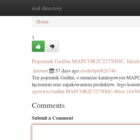
real directory
Home
New Site Listings
Add Site
Ca
Home
1
Pojemnik Guillin MAPCOR2C22750DC: Idealny
Internet
57 days ago
elodiebpld826746
Ten pojemnik Guillin, o numerze katalogowym MAPC
łączeniem oraz zapakowaniem produktów. Jego konstr
zgrzewu-Guillin-MAPCOR2C22750DC-80szt-16430
Comments
Submit a Comment