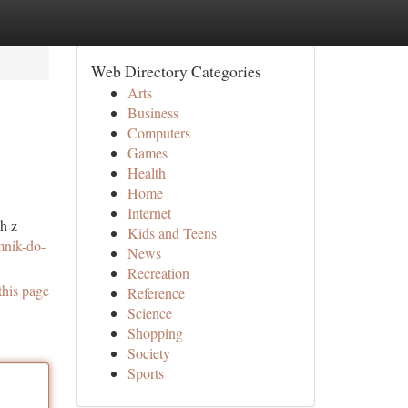
Web Directory Categories
Arts
Business
Computers
Games
Health
Home
Internet
h z
Kids and Teens
mnik-do-
News
Recreation
this page
Reference
Science
Shopping
Society
Sports