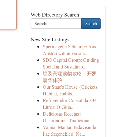
Web Directory Search
Search
New Site Listings
Spermageile Schlampe Aus
Austria will in versau...
SDS Capital Group: Guiding
Social and Sustainab...
埃及高端购物攻略：开罗
奢华体验
Our State's House {Crickets:
Habitat, Habits...
Refrigerador Consul da 334
Litros: O Guia...
Deliciosas Recetas :
Gastronomía Tradiciona...
Vajinal Mantar Tedavisinde
İlaç Seçenekleri: Ne...