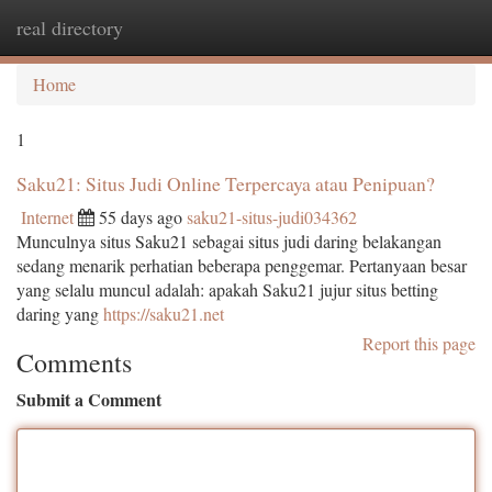
real directory
Togg
navi
Home
1
Saku21: Situs Judi Online Terpercaya atau Penipuan?
Internet
55 days ago
saku21-situs-judi034362
Munculnya situs Saku21 sebagai situs judi daring belakangan
sedang menarik perhatian beberapa penggemar. Pertanyaan besar
yang selalu muncul adalah: apakah Saku21 jujur situs betting
daring yang
https://saku21.net
Report this page
Comments
Submit a Comment