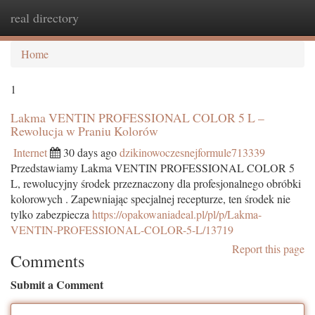
real directory
Togg
navi
Home
1
Lakma VENTIN PROFESSIONAL COLOR 5 L –
Rewolucja w Praniu Kolorów
Internet
30 days ago
dzikinowoczesnejformule713339
Przedstawiamy Lakma VENTIN PROFESSIONAL COLOR 5
L, rewolucyjny środek przeznaczony dla profesjonalnego obróbki
kolorowych . Zapewniając specjalnej recepturze, ten środek nie
tylko zabezpiecza
https://opakowaniadeal.pl/pl/p/Lakma-
VENTIN-PROFESSIONAL-COLOR-5-L/13719
Report this page
Comments
Submit a Comment