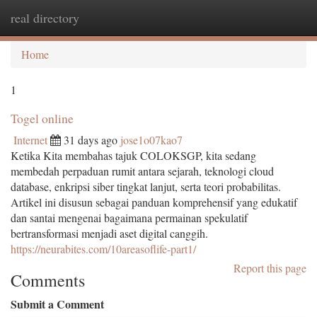
real directory
Togg
navi
Home
1
Togel online
Internet
31 days ago
jose1o07kao7
Ketika Kita membahas tajuk COLOKSGP, kita sedang
membedah perpaduan rumit antara sejarah, teknologi cloud
database, enkripsi siber tingkat lanjut, serta teori probabilitas.
Artikel ini disusun sebagai panduan komprehensif yang edukatif
dan santai mengenai bagaimana permainan spekulatif
bertransformasi menjadi aset digital canggih.
https://neurabites.com/10areasoflife-part1/
Report this page
Comments
Submit a Comment