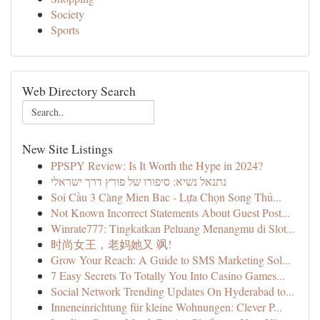
Society
Sports
Web Directory Search
New Site Listings
PPSPY Review: Is It Worth the Hype in 2024?
נתנאל נשיא: סיפורו של פורץ דרך ישראלי
Soi Cầu 3 Càng Mien Bac - Lựa Chọn Song Thủ...
Not Known Incorrect Statements About Guest Post...
Winrate777: Tingkatkan Peluang Menangmu di Slot...
时尚女王，老妈她又 飒!
Grow Your Reach: A Guide to SMS Marketing Sol...
7 Easy Secrets To Totally You Into Casino Games...
Social Network Trending Updates On Hyderabad to...
Inneneinrichtung für kleine Wohnungen: Clever P...