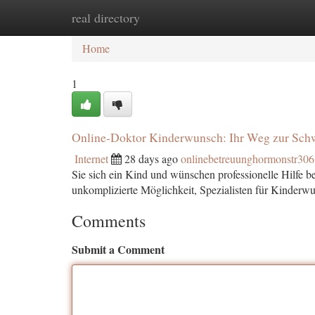
real directory
Home
New Site Listings
Add Site
Ca
Home
1
Online-Doktor Kinderwunsch: Ihr Weg zur Sch
Internet
28 days ago
onlinebetreuunghormonstr30
Sie sich ein Kind und wünschen professionelle Hilfe b
unkomplizierte Möglichkeit, Spezialisten für Kinderw
Comments
Submit a Comment