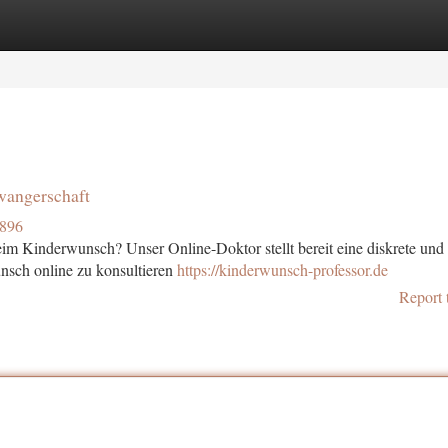
tegories
Register
Login
wangerschaft
6896
eim Kinderwunsch? Unser Online-Doktor stellt bereit eine diskrete und
unsch online zu konsultieren
https://kinderwunsch-professor.de
Report 