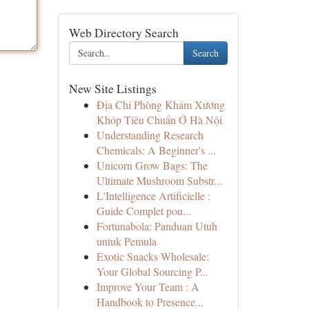
Web Directory Search
Search
New Site Listings
Địa Chỉ Phòng Khám Xương
Khóp Tiêu Chuẩn Ở Hà Nội
Understanding Research
Chemicals: A Beginner's ...
Unicorn Grow Bags: The
Ultimate Mushroom Substr...
L'Intelligence Artificielle :
Guide Complet pou...
Fortunabola: Panduan Utuh
untuk Pemula
Exotic Snacks Wholesale:
Your Global Sourcing P...
Improve Your Team : A
Handbook to Presence...