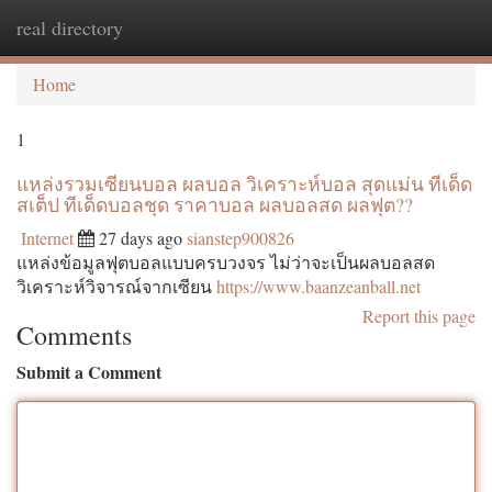
real directory
Togg
navi
Home
1
แหล่งรวมเซียนบอล ผลบอล วิเคราะห์บอล สุดแม่น ทีเด็ด
สเต็ป ทีเด็ดบอลชุด ราคาบอล ผลบอลสด ผลฟุต??
Internet
27 days ago
sianstep900826
แหล่งข้อมูลฟุตบอลแบบครบวงจร ไม่ว่าจะเป็นผลบอลสด
วิเคราะห์วิจารณ์จากเซียน
https://www.baanzeanball.net
Report this page
Comments
Submit a Comment