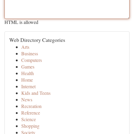
HTML is allowed
Web Directory Categories
Arts
Business
Computers
Games
Health
Home
Internet
Kids and Teens
News
Recreation
Reference
Science
Shopping
Society