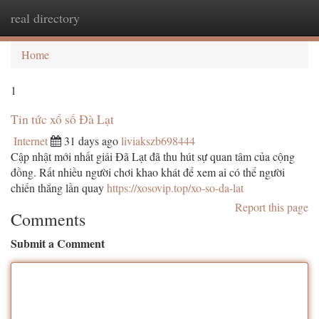
real directory
Togg
navi
Home
1
Tin tức xổ số Đà Lạt
Internet
31 days ago
liviakszb698444
Cập nhật mới nhất giải Đã Lạt đã thu hút sự quan tâm của cộng
đồng. Rất nhiều người chơi khao khát để xem ai có thể người
chiến thắng lần quay
https://xosovip.top/xo-so-da-lat
Report this page
Comments
Submit a Comment