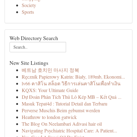
Society
Sports
Web Directory Search
New Site Listings
베트남 호치민 마사지 정복
Ręcznik Papierowy Katrin: Biały, 189mb, Ekonomi...
lv66 คาสิโน สล็อต วิธีการเล่นคาสิโนเพื่อทำเงิน
KQXS: Your Ultimate Guide
Dự Đoán Phân Tích Thủ Lô Kép MB – Kết Quả ...
Masuk Tepat4d : Tutorial Detail dan Terbaru
Perverse Muschis Beim gebumst werden
Heathrow to london gatwick
The Blog On Neelambari Adivasi hair oil
Navigating Psychiatric Hospital Care: A Patient...